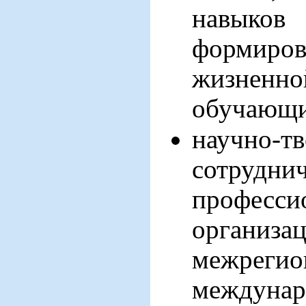
навыко
формиро
жизне
обучающи
научно-тв
сотрудни
професси
организа
межреги
междунар