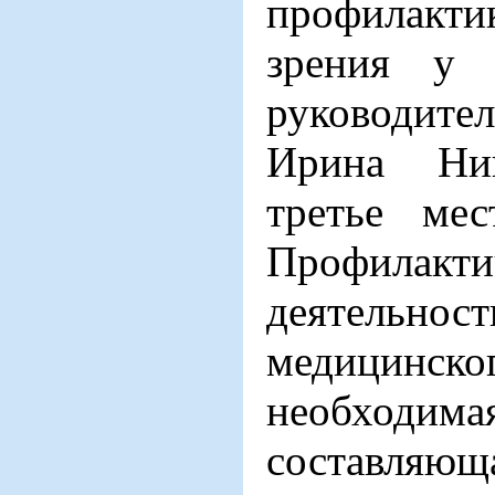
профилак
зрения у 
руководите
Ирина Ник
третье ме
Профилакти
деятельн
медицинско
необходи
составля