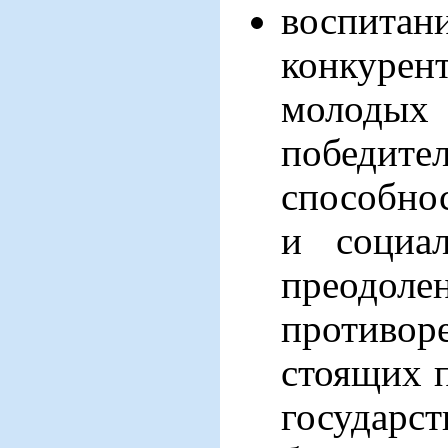
воспита
конкурен
молодых 
победите
способнос
и социал
преодол
противоре
стоящих 
государс