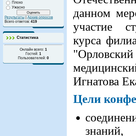
Плохо
Ужасно
данном мер
Результаты
|
Архив опросов
Всего ответов:
419
участие ст
курса фил
Статистика
Онлайн всего:
1
"Орловс
Гостей:
1
Пользователей:
0
медицинс
Игнатова Е
Цели конфе
соединен
знаний,