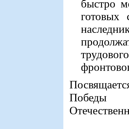
быстро м
готовых 
насл
продолжа
трудо
фронтовог
Посвящаетс
Победы
Отечественн