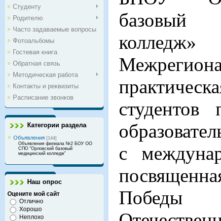
Студенту
базовый
Родителю
Часто задаваемые вопросы
колледж»
Фотоальбомы
Гостевая книга
Межрегион
Обратная связь
Методическая работа
практичес
Контакты и реквизиты
Расписание звонков
студентов 
образовате
Категории раздела
Объявления
[144]
Объявления филиала №2 БОУ ОО
c междунар
СПО "Орловский базовый
медицинский колледж"
посвященна
Наш опрос
Победы
Оцените мой сайт
Отлично
Хорошо
Отечеств
Неплохо