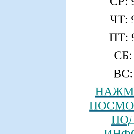
СР: 
ЧТ: 
ПТ: 
СБ:
ВС:
НАЖМИ
ПОСМО
ПО
ИНФ