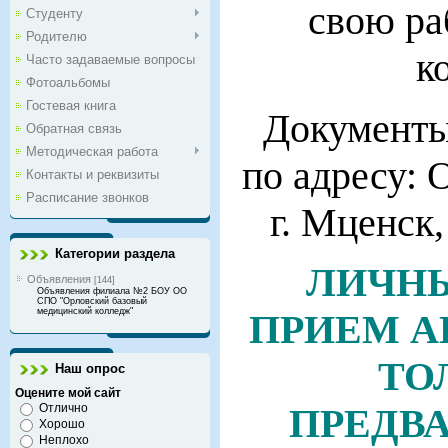
свою ра
Студенту
Родителю
к
Часто задаваемые вопросы
Фотоальбомы
Гостевая книга
Документы
Обратная связь
Методическая работа
по адресу: 
Контакты и реквизиты
Расписание звонков
г. Мценск,
Категории раздела
ЛИЧНЫ
Объявления
[144]
Объявления филиала №2 БОУ ОО
СПО "Орловский базовый
медицинский колледж"
ПРИЕМ А
ТО
Наш опрос
Оцените мой сайт
ПРЕДВ
Отлично
Хорошо
Неплохо