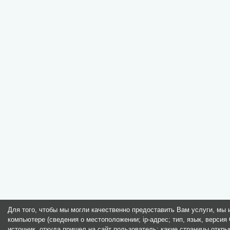
Для того, чтобы мы могли качественно предоставить Вам услуги, мы
компьютере (сведения о местоположении; ip-адрес; тип, язык, версия 
источник, откуда пришел на сайт пользователь; какие страницы откры