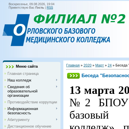
Воскресенье, 09.08.2026, 19:04
Приветствую Вас
Гость
|
RSS
Главная
»
2020
»
Март
»
24
» Беседа 
Меню сайта
Главная страница
Беседа "Безопасно
Наш колледж
13 марта 2
Сведения об
образовательной
организации
№2 БПОУ 
Противодействие коррупции
Информационная
базовый
безопасность
Абитуриенту
колледж» п
Дистанционное обучение