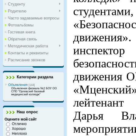
Студенту
студентам
Родителю
Часто задаваемые вопросы
«Безопасн
Фотоальбомы
Гостевая книга
движения».
Обратная связь
Методическая работа
инспектор
Контакты и реквизиты
безопасн
Расписание звонков
движения 
Категории раздела
Объявления
«Мценск
[144]
Объявления филиала №2 БОУ ОО
СПО "Орловский базовый
медицинский колледж"
лейтенант
Дарья Вл
Наш опрос
Оцените мой сайт
Отлично
мероприят
Хорошо
Неплохо